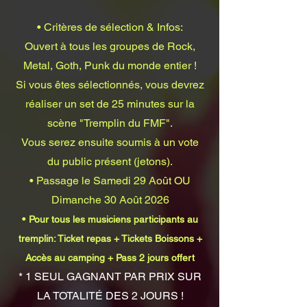
• Critères de sélection & Infos:
Ouvert à tous les groupes de Rock,
Metal, Goth, Punk du monde entier !
Si vous êtes sélectionnés, vous devrez
réaliser un set de 25 minutes sur la
scène "Tremplin du FMF".
Vous serez ensuite soumis à un vote
du public présent (jetons).
• Passage le Samedi 29 Août OU
Dimanche 30 Août 2026
•
Pour tous les musiciens participants au
tremplin: Ticket repas + Tickets Boissons +
Accès au camping + Pass 2 jours offert
* 1 SEUL GAGNANT PAR PRIX SUR
LA TOTALITÉ DES 2 JOURS !​